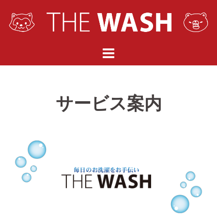
コ
ン
テ
ン
ツ
へ
ス
サービス案内
キ
ッ
プ