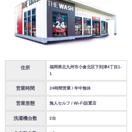
福岡県北九州市小倉北区下到津4丁目1-
住所
1
営業時間
24時間営業 / 年中無休
営業形態
無人セルフ / Wi-Fi設置店
洗濯機台数
2台