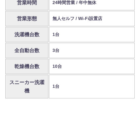
営業時間
24時間営業 / 年中無休
営業形態
無人セルフ / Wi-Fi設置店
洗濯機台数
1台
全自動台数
3台
乾燥機台数
10台
スニーカー洗濯
1台
機