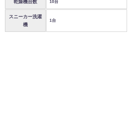
乾燥機台数
10台
スニーカー洗濯
1台
機