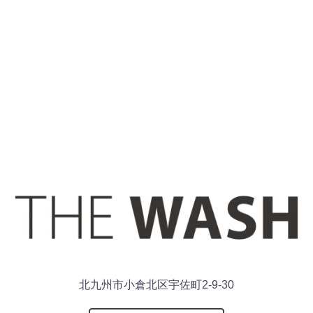
北九州市小倉北区宇佐町2-9-30