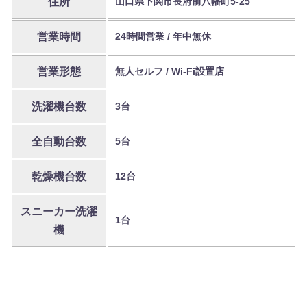
住所
山口県下関市長府前八幡町5-25
営業時間
24時間営業 / 年中無休
営業形態
無人セルフ / Wi-Fi設置店
洗濯機台数
3台
全自動台数
5台
乾燥機台数
12台
スニーカー洗濯
1台
機