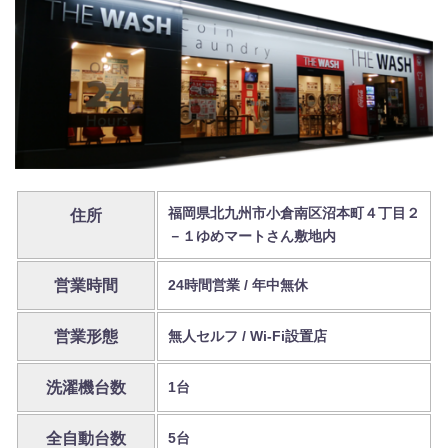
福岡県北九州市小倉南区沼本町４丁目２
住所
－１ゆめマートさん敷地内
営業時間
24時間営業 / 年中無休
営業形態
無人セルフ / Wi-Fi設置店
洗濯機台数
1台
全自動台数
5台